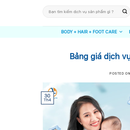
Skip
Tìm
to
kiếm:
content
BODY + HAIR + FOOT CARE
Bảng giá dịch v
POSTED O
30
Th4